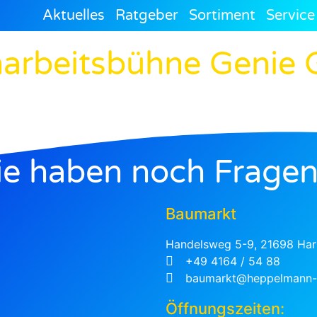
Aktuelles
Ratgeber
Sortiment
Service
arbeitsbühne Genie
ie haben noch Fragen
Baumarkt
Handelsweg 5-9, 21698 Har
+49 4164 / 54 88
baumarkt@heppelmann-r
Öffnungszeiten: