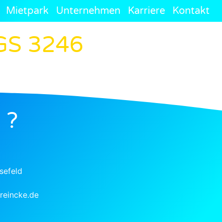
Mietpark
Unternehmen
Karriere
Kontakt
 GS 3246
 ?
sefeld
eincke.de