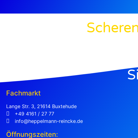
Scheren
S
Fachmarkt
Lange Str. 3, 21614 Buxtehude
+49 4161 / 27 77
info@heppelmann-reincke.de
Öffnungszeiten: